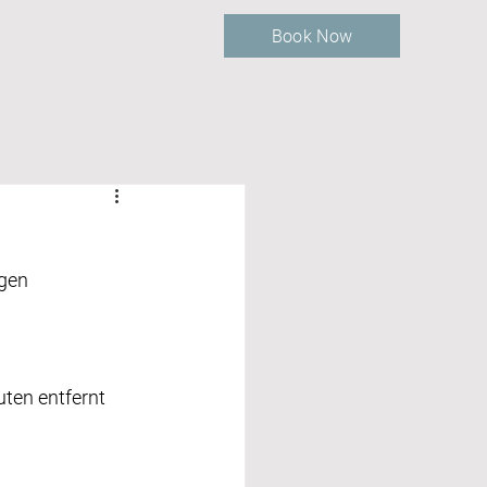
Book Now
gen 
ten entfernt 